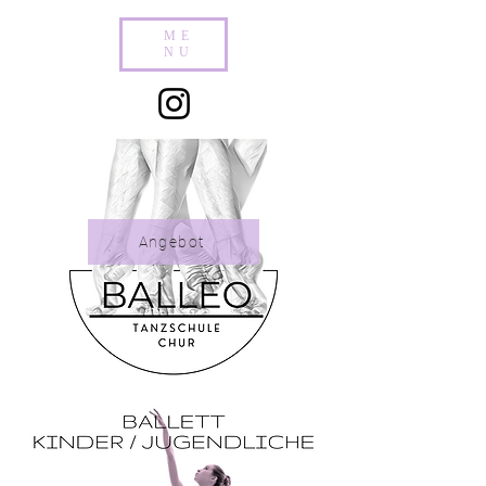
ME
NU
Angebot