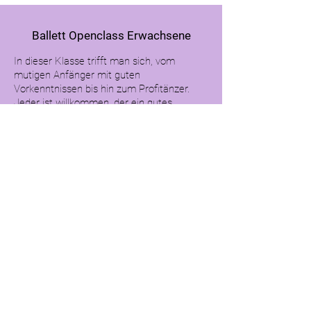
Ballett Openclass Erwachsene
In dieser Klasse trifft man sich, vom
mutigen Anfänger mit guten
Vorkenntnissen bis hin zum Profitänzer.
Jeder ist willkommen, der ein gutes
Training absolvieren und den Kopf lüften
möchte oder aber einfach nur Freude und
Spass am Tanzen hat. Jeder geniesst
dasselbe Recht und es wird nicht nach
dem Können beurteilt. Die Teilnehmenden
stehen im Vordergrund, deshalb wird für
eine positive Atmosphäre gesorgt.
Modernjazz
Vorläufer des Zeitgenössischen Tanzes in
Europa und den USA sind Ausdruckstanz
und Modern Dance. Dieser Tanzstil ist
kraftvoll und weich, ein Wechselspiel aus
Anspannung und Entspannung, Festhalten